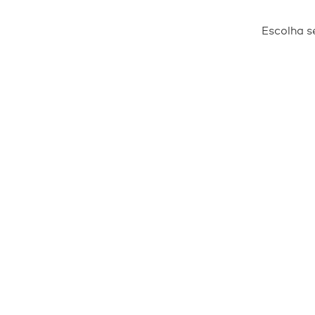
O INSTITUTO
Escolha s
SOBRE
TOD
EQUIPE
AMAZO
PRÊMIOS
E
TRANSPARÊNCIA
FUN
MACE
PARQ
P