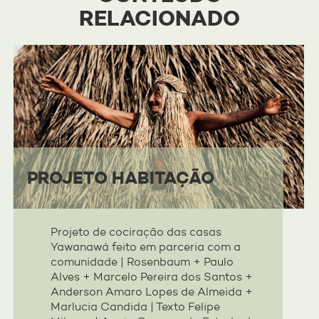
RELACIONADO
PARCERIAS
PARCEIROS
SEJA UM PARCEIRO
PROJETO HABITAÇÃO
Projeto de cociração das casas
Yawanawá feito em parceria com a
comunidade | Rosenbaum + Paulo
Alves + Marcelo Pereira dos Santos +
Anderson Amaro Lopes de Almeida +
Marlucia Candida | Texto Felipe
CONTATO