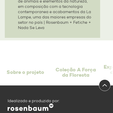
de animais e elementos da natureza,
em composição com a tecnologia
contemporanea e acabamentos da La
Lampe, uma das maiores empresas do
setor no país | Rosenbaum + Fetiche +
Nada Se Leva
Exp
Coleção A Força
Sobre o projeto
d
da Floresta
Idealizado e produzido por: