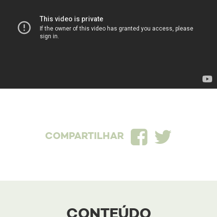
ENCUENTRO PERU
FUNDAÇÃO BRADESCO CANUANÃ
MACEIÓ MAIS INCLUSIVA
MOLONGÓ
PARQUE SANTO ANTÔNIO
PROJETO MENIRE
QUEBRADEIRAS
COMPARTILHAR
VALE DO RIBEIRA
VÁRZEA QUEIMADA
YAWANAWÁ
CONTEÚDO