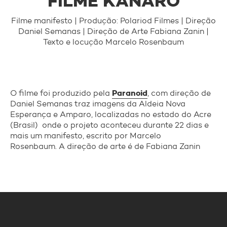
FILME KANARÔ
SOBRE
Filme manifesto | Produção: Polariod Filmes | Direção
EQUIPE
Daniel Semanas | Direção de Arte Fabiana Zanin |
PRÊMIOS
Texto e locução Marcelo Rosenbaum
TRANSPARÊNCIA
Paranoid
O filme foi produzido pela
, com direção de
Daniel Semanas traz imagens da Aldeia Nova
Esperança e Amparo, localizadas no estado do Acre
(Brasil) onde o projeto aconteceu durante 22 dias e
mais um manifesto, escrito por Marcelo
Rosenbaum. A direção de arte é de Fabiana Zanin
PROJETOS
TODOS OS PROJETOS
AMAZONAS SUSTENTÁVEL